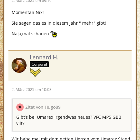
2. März 2025 um 09:16
Momentan Nix!
Sie sagen das es in diesem Jahr " mehr" gibt!
Naja,mal schauen
Lennard H.
Corporal
2. März 2025 um 10:03
Zitat von Hugo89
Gibt’s bei Umarex irgendwas neues? VFC MP5 GBB
vllt?
Wir habe mal mit dem netten Herren vom Umarex Stand